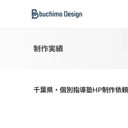
コ
ナ
ン
ビ
テ
ゲ
ン
ー
ツ
シ
へ
ョ
ス
ン
制作実績
キ
に
ッ
移
プ
動
千葉県・個別指導塾HP制作依