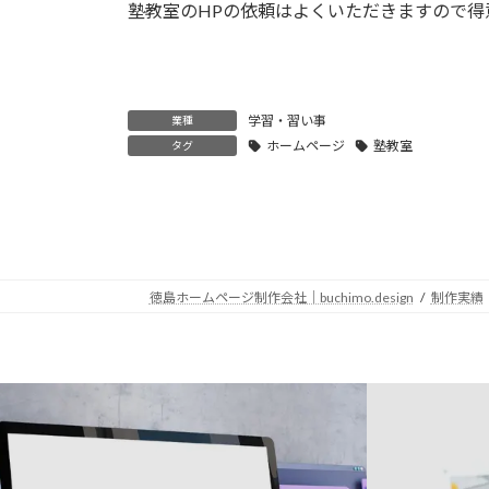
塾教室のHPの依頼はよくいただきますので
学習・習い事
業種
ホームページ
塾教室
タグ
徳島ホームページ制作会社｜buchimo.design
制作実績